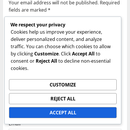
Your email address will not be published.
Required
v
fields are marked
*
i
Comment
*
We respect your privacy
g
Cookies help us improve your experience,
deliver personalized content, and analyze
a
traffic. You can choose which cookies to allow
by clicking
Customize
. Click
Accept All
to
t
consent or
Reject All
to decline non-essential
i
cookies.
o
CUSTOMIZE
n
REJECT ALL
Name
*
ACCEPT ALL
Email
*