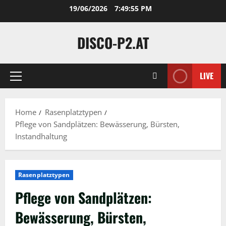
Skip
19/06/2026
7:49:56 PM
to
content
DISCO-P2.AT
LIVE
Primary
Menu
Home
Rasenplatztypen
Pflege von Sandplätzen: Bewässerung, Bürsten,
Instandhaltung
Rasenplatztypen
Pflege von Sandplätzen:
Bewässerung, Bürsten,