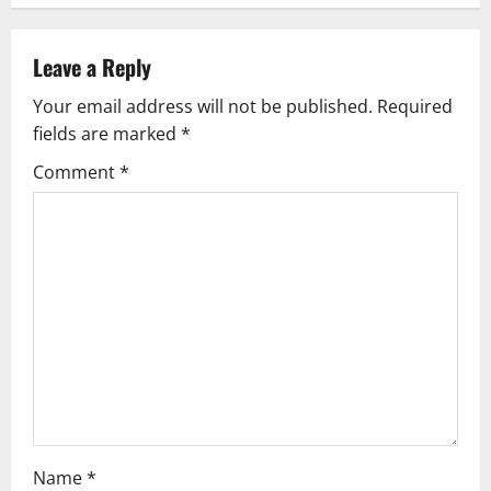
a
v
Leave a Reply
Your email address will not be published.
Required
i
fields are marked
*
g
Comment
*
a
t
i
o
n
Name
*